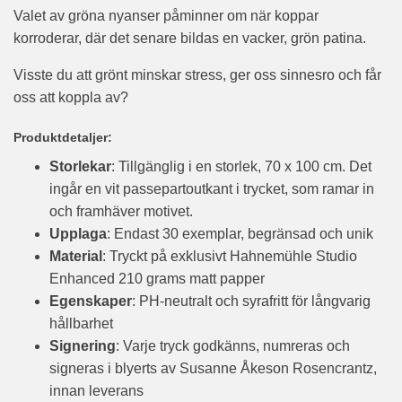
Valet av gröna nyanser påminner om när koppar
korroderar, där det senare bildas en vacker, grön patina.
Visste du att grönt minskar stress, ger oss sinnesro och får
oss att koppla av?
Produktdetaljer:
Storlekar
: Tillgänglig i en storlek, 70 x 100 cm. Det
ingår en vit passepartoutkant i trycket, som ramar in
och framhäver motivet.
Upplaga
: Endast 30 exemplar, begränsad och unik
Material
: Tryckt på exklusivt Hahnemühle Studio
Enhanced 210 grams matt papper
Egenskaper
: PH-neutralt och syrafritt för långvarig
hållbarhet
Signering
: Varje tryck godkänns, numreras och
signeras i blyerts av Susanne Åkeson Rosencrantz,
innan leverans