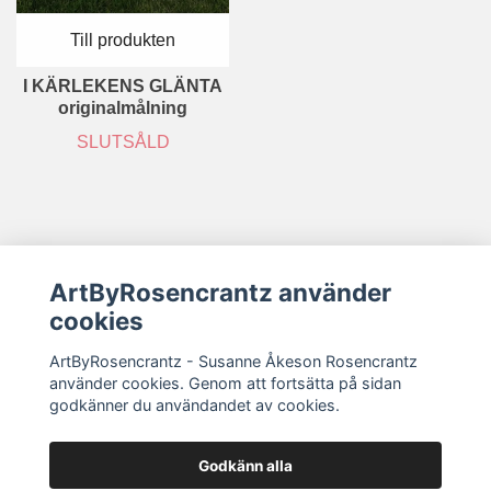
Till produkten
I KÄRLEKENS GLÄNTA
originalmålning
SLUTSÅLD
ArtByRosencrantz använder
Sociala medier
cookies
ArtByRosencrantz - Susanne Åkeson Rosencrantz
Köpvillkor/Returer/Reklamation
använder cookies. Genom att fortsätta på sidan
godkänner du användandet av cookies.
Godkänn alla