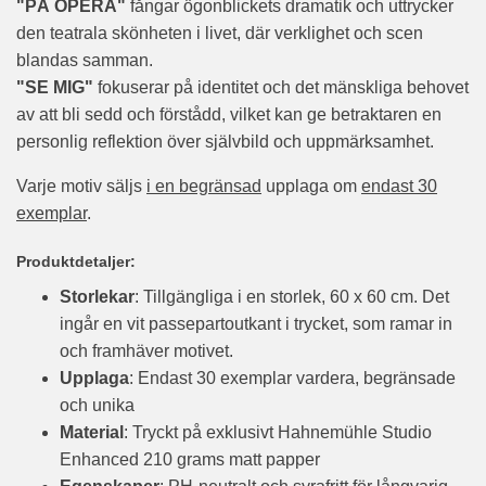
"PÅ OPERA"
fångar ögonblickets dramatik och uttrycker
den teatrala skönheten i livet, där verklighet och scen
blandas samman.
"SE MIG"
fokuserar på identitet och det mänskliga behovet
av att bli sedd och förstådd, vilket kan ge betraktaren en
personlig reflektion över självbild och uppmärksamhet.
Varje motiv säljs
i en begränsad
upplaga om
endast 30
exemplar
.
Produktdetaljer:
Storlekar
: Tillgängliga i en storlek, 60 x 60 cm. Det
ingår en vit passepartoutkant i trycket, som ramar in
och framhäver motivet.
Upplaga
: Endast 30 exemplar vardera, begränsade
och unika
Material
: Tryckt på exklusivt Hahnemühle Studio
Enhanced 210 grams matt papper