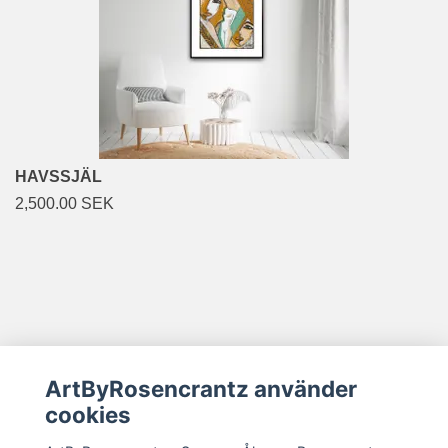
HAVSSJÄL
2,500.00 SEK
ArtByRosencrantz använder
Sociala medier
cookies